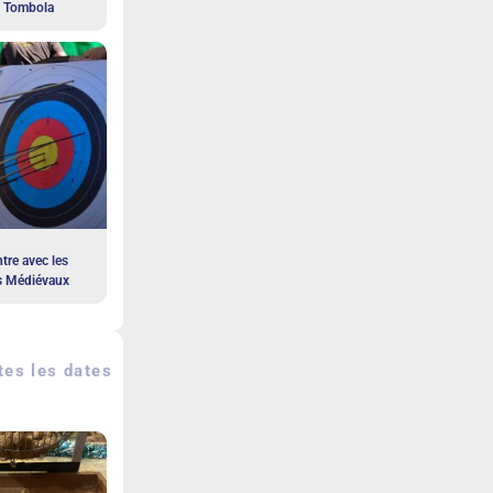
a Tombola
tre avec les
s Médiévaux
es les dates