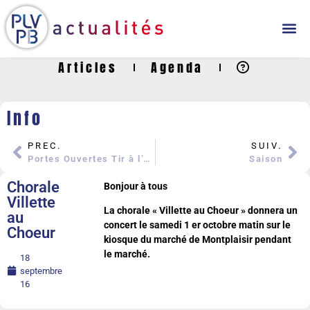
Articles
Agenda
Info
PREC.
SUIV.
Portes Ouvertes Tir à l’Arc
Saison
Chorale
Bonjour à tous
Villette
La chorale « Villette au Choeur » donnera un
au
concert le samedi 1 er octobre matin sur le
Choeur
kiosque du marché de Montplaisir pendant
le marché.
18
septembre
16