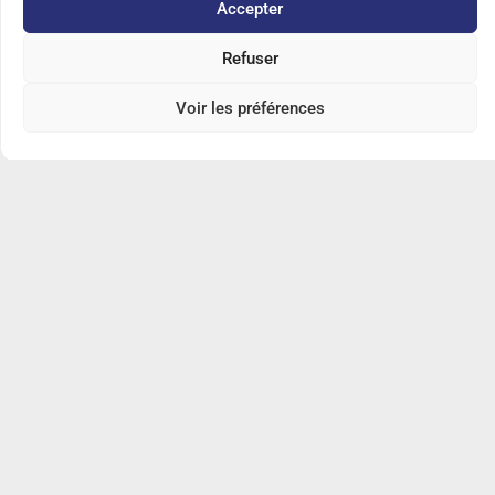
Accepter
Refuser
Voir les préférences
Gym : championnat régional
15 mars 26
Ce week-end 14/15 mars 2026 championnat régional pour
l’activité PLVPB Gym. 4 équipes étaient présentes pour
représenter le PLVPB : Merci aux supporters, juges , parents,
gyms et coachs. Allez…
Lire plus »