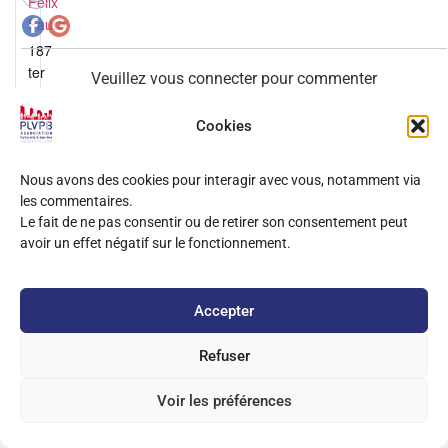
Félix
Faure
187
ter
Veuillez vous connecter pour commenter
avenue
Félix
Cookies
0
COMMENTAIRES
Faure
Lyon
,
69003
Nous avons des cookies pour interagir avec vous, notamment via
les commentaires.
Le fait de ne pas consentir ou de retirer son consentement peut
avoir un effet négatif sur le fonctionnement.
Accepter
Copyright
2025 PLVPB –
Mentions Légales
Site développé sur Wordpress / Elementor
Refuser
Voir les préférences