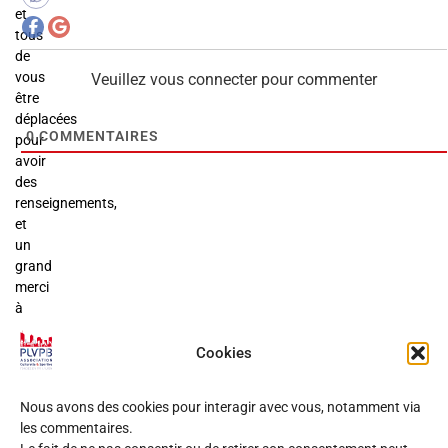
et
tous
de
vous
Veuillez vous connecter pour commenter
être
déplacées
0
COMMENTAIRES
pour
avoir
des
renseignements,
et
un
grand
merci
à
nos
bénévoles
Cookies
qui
ont
Nous avons des cookies pour interagir avec vous, notamment via
présenté
les commentaires.
leurs