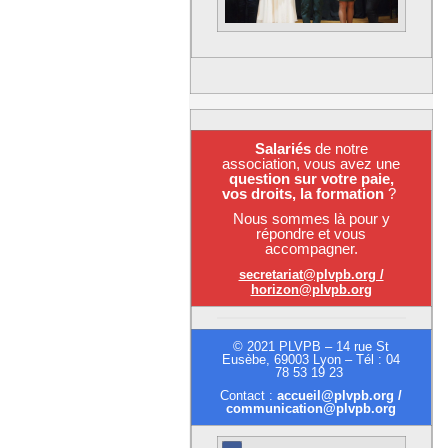
Salariés
de notre
association, vous avez une
question sur votre paie,
vos droits, la formation
?
Nous sommes là pour y
répondre et vous
accompagner.
secretariat@plvpb.org /
horizon@plvpb.org
© 2021 PLVPB – 14 rue St
Eusèbe, 69003 Lyon – Tél : 04
78 53 19 23
Contact :
accueil@plvpb.org /
communication@plvpb.org