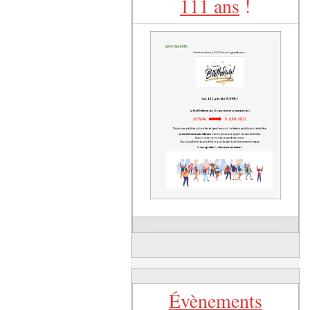
111 ans
!
Évènements