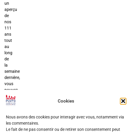
un
aperçu
de
nos
111
ans
tout
au
long
de
la
semaine
dernière,
vous
pouvez
aller
Cookies
sur
notre
site
Nous avons des cookies pour interagir avec vous, notamment via
Facebook
les commentaires.
:
Le fait de ne pas consentir ou de retirer son consentement peut