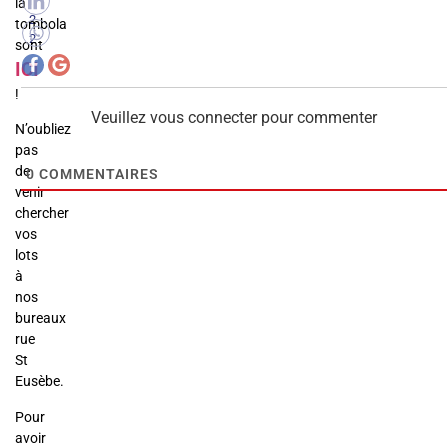
n
la
2
tombola
2
sont
ICI
!
Veuillez vous connecter pour commenter
N’oubliez
pas
de
0
COMMENTAIRES
venir
chercher
vos
lots
à
nos
bureaux
rue
St
Eusèbe.
Pour
avoir