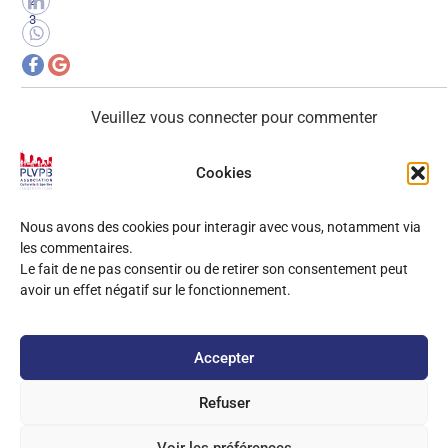
2
3
Veuillez vous connecter pour commenter
Cookies
0
COMMENTAIRES
Nous avons des cookies pour interagir avec vous, notamment via
les commentaires.
Le fait de ne pas consentir ou de retirer son consentement peut
avoir un effet négatif sur le fonctionnement.
Accepter
Refuser
Copyright
2025 PLVPB –
Mentions Légales
Site développé sur Wordpress / Elementor
Voir les préférences