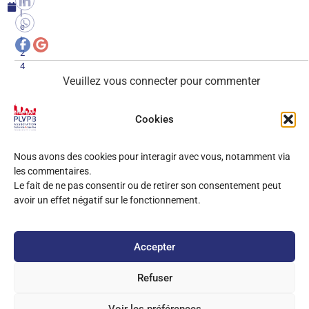
il
l
e
t
2
4
Veuillez vous connecter pour commenter
Cookies
0
COMMENTAIRES
Nous avons des cookies pour interagir avec vous, notamment via
les commentaires.
Le fait de ne pas consentir ou de retirer son consentement peut
avoir un effet négatif sur le fonctionnement.
Accepter
Refuser
Copyright
2025 PLVPB –
Mentions Légales
Site développé sur Wordpress / Elementor
Voir les préférences