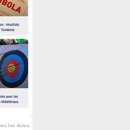
e : résultats
a Tombola
tre avec les
s Médiévaux
es les dates