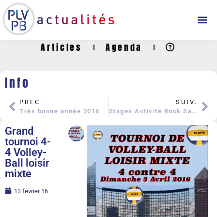
Articles
Agenda
Info
PREC.
SUIV.
Très bonne année 2016
Stages Activité Rock Salsa
Grand
tournoi 4-
4 Volley-
Ball loisir
mixte
13 février 16