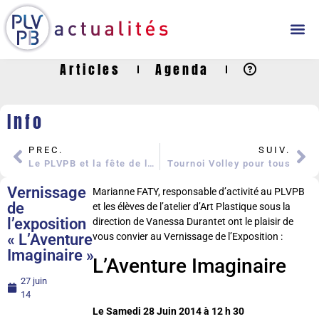
Articles
Agenda
Info
PREC.
SUIV.
Le PLVPB et la fête de la musique
Tournoi Volley pour tous
Vernissage
Marianne FATY, responsable d’activité au PLVPB
de
et les élèves de l’atelier d’Art Plastique sous la
l’exposition
direction de Vanessa Durantet ont le plaisir de
« L’Aventure
vous convier au Vernissage de l’Exposition :
Imaginaire »
L’Aventure Imaginaire
27 juin
14
Le Samedi 28 Juin 2014 à 12 h 30