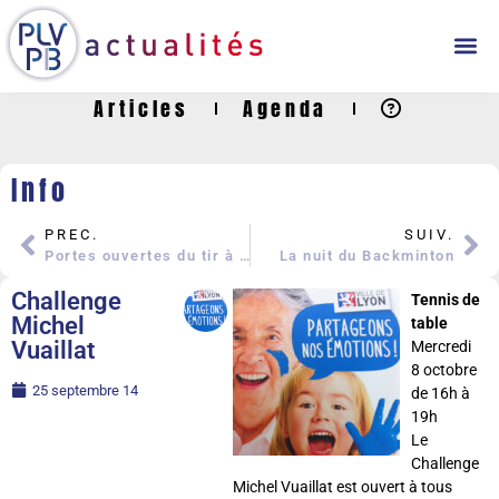
Articles
Agenda
Info
PREC.
SUIV.
Portes ouvertes du tir à l’arc
La nuit du Backminton
Challenge
Tennis de
Michel
table
Vuaillat
Mercredi
8 octobre
25 septembre 14
de 16h à
19h
Le
Challenge
Michel Vuaillat est ouvert à tous