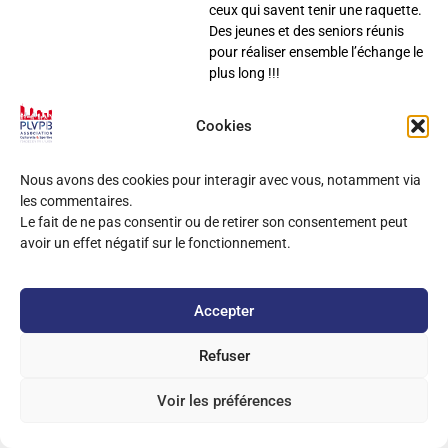
ceux qui savent tenir une raquette.
Des jeunes et des seniors réunis
pour réaliser ensemble l’échange le
plus long !!!
Animateur : Philippe Gesset.
En partenariat avec la Mairie du
Cookies
3ème arrondissement
Inscription et renseignements :
Gymnase Rebatel 29, rue du Dr
Nous avons des cookies pour interagir avec vous, notamment via
Rebatel ( 06 07 15 57 69)
les commentaires.
Le fait de ne pas consentir ou de retirer son consentement peut
avoir un effet négatif sur le fonctionnement.
Accepter
Copyright
2025 PLVPB –
Mentions Légales
Site développé sur Wordpress / Elementor
Refuser
Voir les préférences