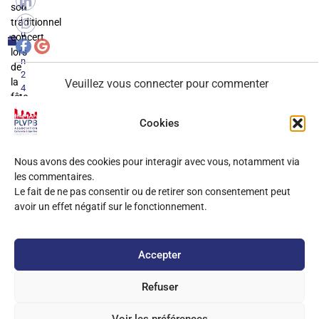
son
0
j
traditionnel
u
concert
i
lors
n
de
2
la
Veuillez vous connecter pour commenter
4
fête
de
Cookies
0
COMMENTAIRES
la
musique.
Nous avons des cookies pour interagir avec vous, notamment via
les commentaires.
Le fait de ne pas consentir ou de retirer son consentement peut
avoir un effet négatif sur le fonctionnement.
Accepter
Refuser
Copyright
2025 PLVPB –
Mentions Légales
Site développé sur Wordpress / Elementor
Voir les préférences