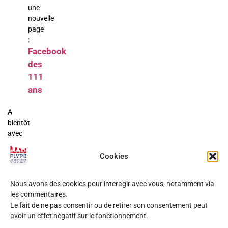
une
nouvelle
page
:
Facebook
des
111
ans
A
bientôt
avec
d’autres
nouvelles
Cookies
(une
publication
Nous avons des cookies pour interagir avec vous, notamment via
papier
les commentaires.
?…).
Le fait de ne pas consentir ou de retirer son consentement peut
avoir un effet négatif sur le fonctionnement.