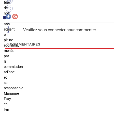
fête
2
de
0
m
nos
ar
111
s
ans
2
étaient
Veuillez vous connecter pour commenter
4
en
pleine
0
COMMENTAIRES
ébullition,
menés
par
la
commission
ad’hoc
et
sa
responsable
Marianne
Faty,
en
lien