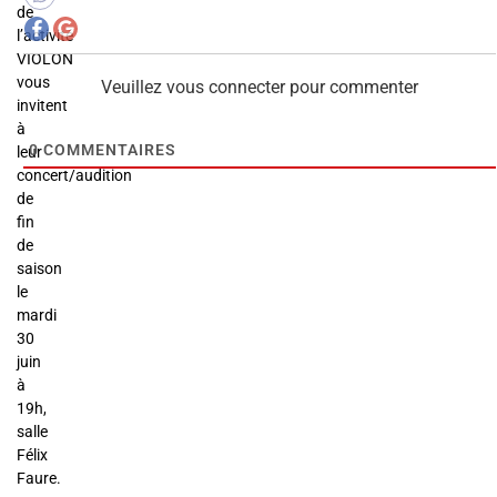
de
l’activité
VIOLON
vous
Veuillez vous connecter pour commenter
invitent
à
0
COMMENTAIRES
leur
concert/audition
de
fin
de
saison
le
mardi
30
juin
à
19h,
salle
Félix
Faure.