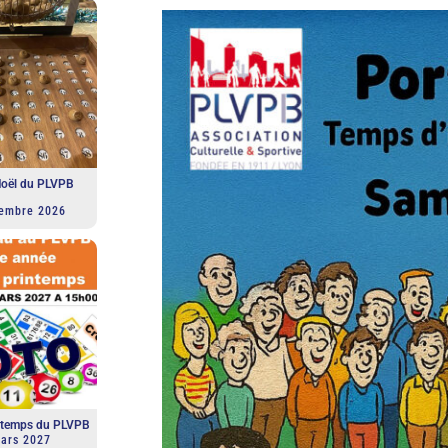
Noël du PLVPB
embre 2026
intemps du PLVPB
ars 2027